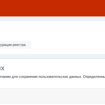
урации реестра
ых
олчанию для сохранения пользовательских данных. Определенны